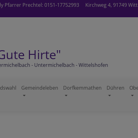
 Pfarrer Prechtel: 0151-17752993
Kirchweg 4, 91749 Witt
Gute Hirte"
rmichelbach - Untermichelbach - Wittelshofen
ndswahl
Gemeindeleben
Dorfkemmathen
Dühren
Obe