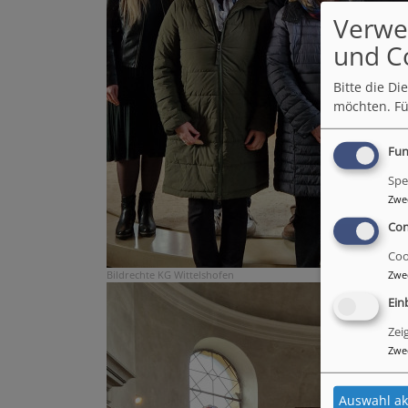
Verwe
und C
Bitte die D
möchten.
Fü
Fun
Spe
Zwe
Con
Coo
Bildrechte
KG Wittelshofen
Zwe
Ein
Zei
Zwe
Auswahl ak