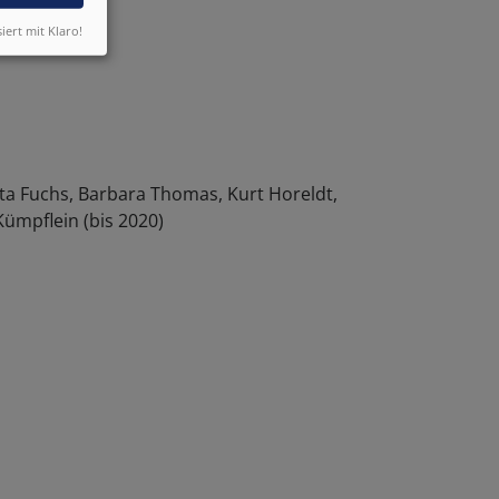
siert mit Klaro!
sta Fuchs, Barbara Thomas, Kurt Horeldt,
ümpflein (bis 2020)