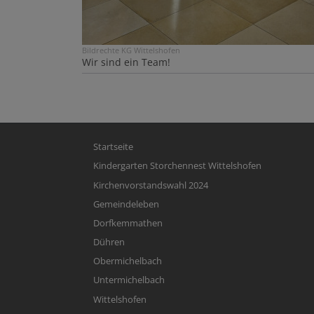
Bildrechte
KG Wittelshofen
Wir sind ein Team!
Hauptnavigation
Startseite
Kindergarten Storchennest Wittelshofen
Kirchenvorstandswahl 2024
Gemeindeleben
Dorfkemmathen
Dühren
Obermichelbach
Untermichelbach
Wittelshofen