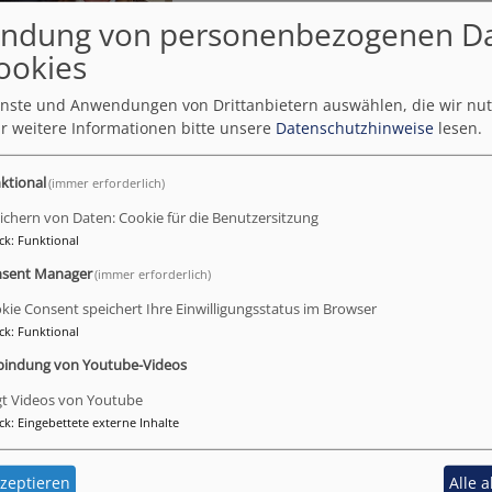
ndung von personenbezogenen D
ookies
Lisa Biehringer
Niklas Kopp
ienste und Anwendungen von Drittanbietern auswählen, die wir nu
r weitere Informationen bitte unsere
Datenschutzhinweise
lesen.
Friedrich Fuchshuber (Ver
ktional
(immer erforderlich)
Pfarrer Simeon Prechtel
ichern von Daten: Cookie für die Benutzersitzung
ck
:
Funktional
sent Manager
(immer erforderlich)
kie Consent speichert Ihre Einwilligungsstatus im Browser
ck
:
Funktional
Einführung und V
bindung von Youtube-Videos
Kirchenvorstand 2
gt Videos von Youtube
alten und neuen K
ck
:
Eingebettete externe Inhalte
zeptieren
Alle 