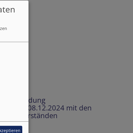
aten
tzen
trauensmann)
erabschiedung
. Advent 08.12.2024 mit den
irchenvorständen
akzeptieren