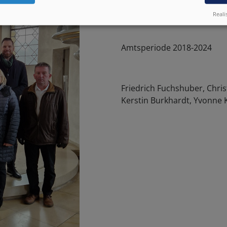
Reali
Amtsperiode 2018-2024
Friedrich Fuchshuber, Chri
Kerstin Burkhardt, Yvonne K