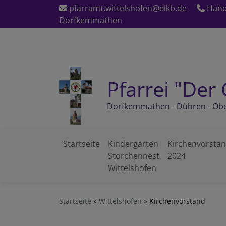
Direkt
pfarramt.wittelshofen@elkb.de
Handy
zum
Dorfkemmathen
Inhalt
Pfarrei "Der 
Dorfkemmathen - Dühren - Obe
Startseite
Kindergarten
Kirchenvorsta
Storchennest
2024
Hauptnavigation
Wittelshofen
Startseite
Wittelshofen
Kirchenvorstand