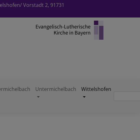
elshofen/ Vorstadt 2, 91731
rmichelbach
Untermichelbach
Wittelshofen
Suche