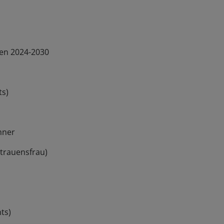
fen 2024-2030
ts)
hner
rtrauensfrau)
hts)