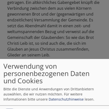
getragen. Ein altkirchliches Gabengebet knüpft die
Verbindung zwischen dem aus vielen Körnern
gewonnenen Brot und der (gegenwärtigen und
endzeitlichen) Versammlung der Gemeinde. Es
setzt das Abendmahl damit in einen zeit- und
weltumspannenden Bezug und verweist auf die
Gemeinschaft der Glaubenden: So wie das Brot
Christi Leib ist, so sind auch die, die sich im
Glauben an Jesus Christus zusammenfinden,
Glieder an seinem Leib.
Verwendung von
personenbezogenen Daten
Präfation und Großes Lobgebet
und Cookies
Die Präfation, der Vorspruch zum Großen
Lobgebet, hat uralte Wurzeln. Mit diesem
Bitte die Dienste und Anwendungen von Drittanbietern
Wechselgesang aus dem dritten Jahrhundert
auswählen, die wir nutzen möchten.
Für weitere
Informationen bitte unsere
Datenschutzhinweise
lesen.
erhebt der Gläubige seine Seele zu Gott und
erkennt ihn als den Herren an: