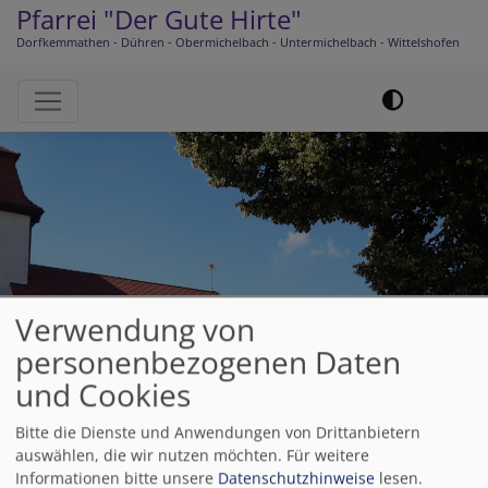
Pfarrei "Der Gute Hirte"
Dorfkemmathen - Dühren - Obermichelbach - Untermichelbach - Wittelshofen
Hauptnavigation
Verwendung von
Startseite
Obermichelbach
personenbezogenen Daten
und Cookies
Obermichelbach
Bitte die Dienste und Anwendungen von Drittanbietern
auswählen, die wir nutzen möchten.
Für weitere
Informationen bitte unsere
Datenschutzhinweise
lesen.