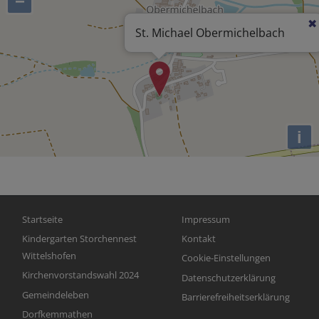
−
St. Michael Obermichelbach
i
Hauptnavigation
Fußbereichsmenü
Startseite
Impressum
Kindergarten Storchennest
Kontakt
Wittelshofen
Cookie-Einstellungen
Kirchenvorstandswahl 2024
Datenschutzerklärung
Gemeindeleben
Barrierefreiheitserklärung
Dorfkemmathen